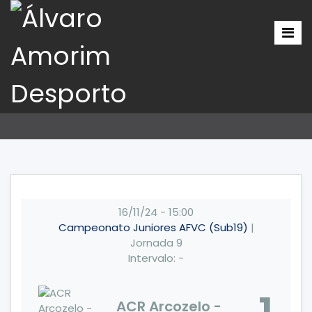
16/11/24
-
15:00
Campeonato Juniores AFVC (Sub19)
|
Jornada 9
Intervalo: -
ACR Arcozelo -