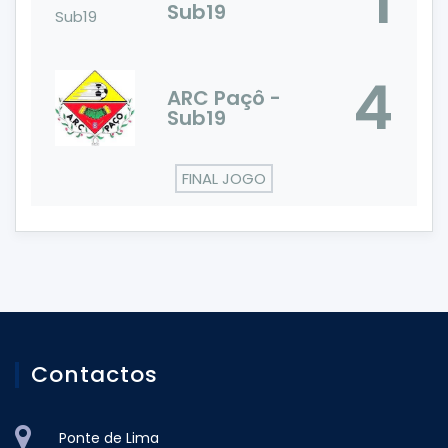
1
Sub19
4
ARC Paçô -
Sub19
FINAL JOGO
Contactos
Ponte de Lima