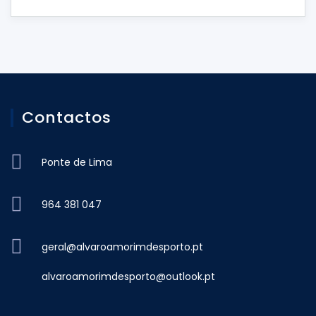
Contactos
Ponte de Lima
964 381 047
geral@alvaroamorimdesporto.pt
alvaroamorimdesporto@outlook.pt