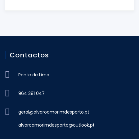
Contactos
Ponte de Lima
964 381 047
geral@alvaroamorimdesporto.pt
alvaroamorimdesporto@outlook.pt