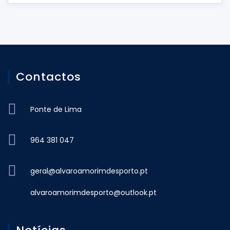
Contactos
Ponte de Lima
964 381 047
geral@alvaroamorimdesporto.pt
alvaroamorimdesporto@outlook.pt