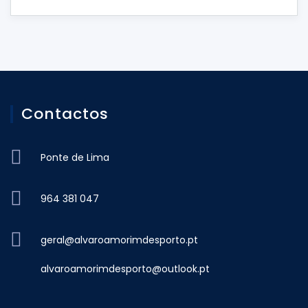
Contactos
Ponte de Lima
964 381 047
geral@alvaroamorimdesporto.pt
alvaroamorimdesporto@outlook.pt