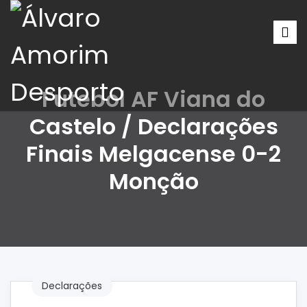
Futebol AF Viana do
Castelo / Declarações
Finais Melgacense 0-2
Monção
Declarações