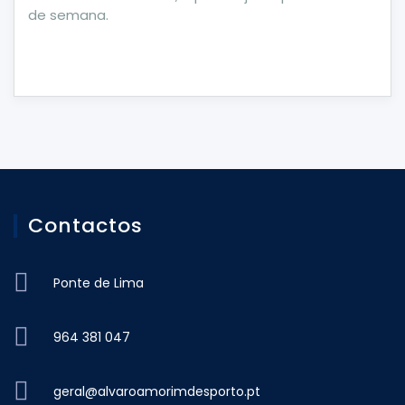
de semana.
Contactos
Ponte de Lima
964 381 047
geral@alvaroamorimdesporto.pt