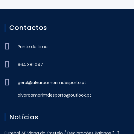
Contactos
Ponte de Lima
964 381 047
geral@alvaroamorimdesporto.pt
alvaroamorimdesporto@outlook.pt
Notícias
Futebol AF Viana do Castelo / Declarações Raianos 3-3