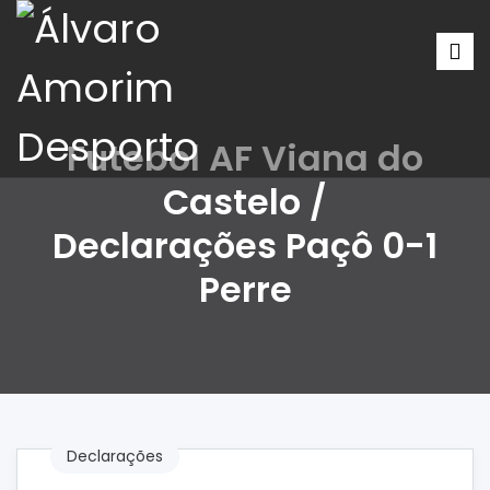
Futebol AF Viana do
Castelo /
Declarações Paçô 0-1
Perre
Declarações