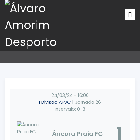
24/03/24
-
16:00
I Divisão AFVC
| Jornada 26
Intervalo: 0-3
1
Âncora Praia FC