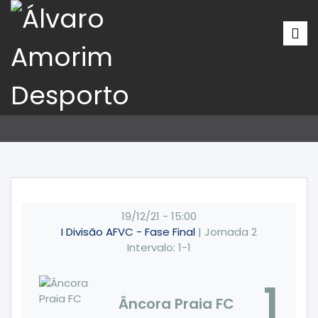
19/12/21
-
15:00
I Divisão AFVC - Fase Final
| Jornada 2
Intervalo: 1-1
1
Âncora Praia FC