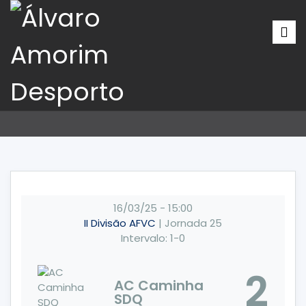
16/03/25
-
15:00
II Divisão AFVC
| Jornada 25
Intervalo: 1-0
2
AC Caminha
SDQ