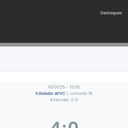
Destaques
19/01/25
-
15:00
II Divisão AFVC
| Jornada 18
Intervalo: 2-0