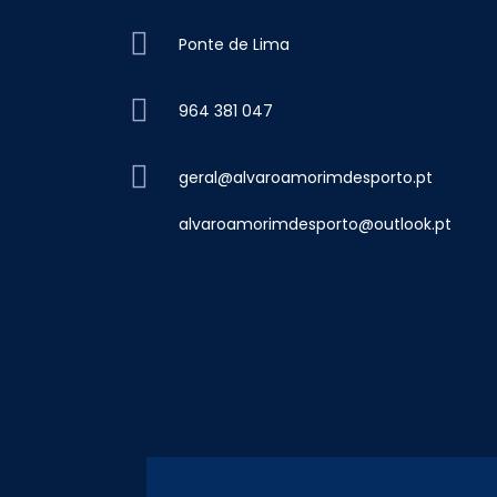
Ponte de Lima
964 381 047
geral@alvaroamorimdesporto.pt
alvaroamorimdesporto@outlook.pt