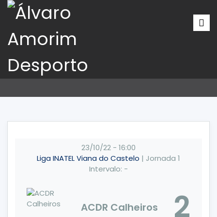
23/10/22
-
16:00
Liga INATEL Viana do Castelo
| Jornada 1
Intervalo: -
2
ACDR Calheiros