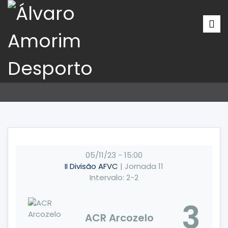
05/11/23
-
15:00
II Divisão AFVC
| Jornada 11
Intervalo: 2-2
3
ACR Arcozelo