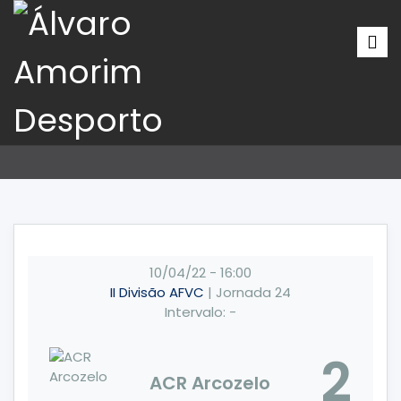
10/04/22
-
16:00
II Divisão AFVC
| Jornada 24
Intervalo: -
2
ACR Arcozelo