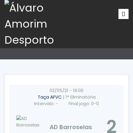
02/05/21
-
16:00
Taça AFVC
| 1° Eliminatória
Intervalo: -
Final jogo: 0-0
2
AD Barroselas