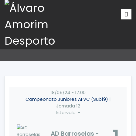
18/05/24
-
17:00
Campeonato Juniores AFVC (Sub19)
|
Jornada 12
Intervalo: -
AD Barroselas -