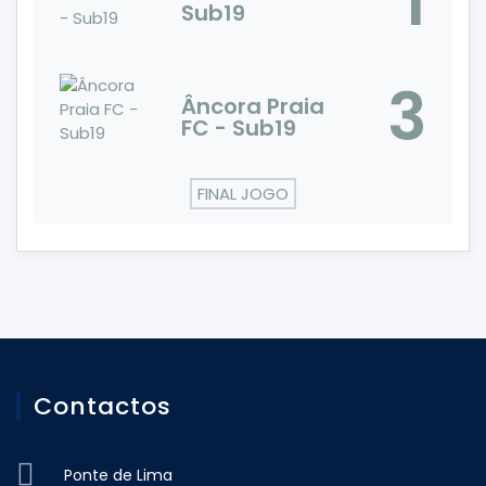
1
Sub19
3
Âncora Praia
FC - Sub19
FINAL JOGO
Contactos
Ponte de Lima