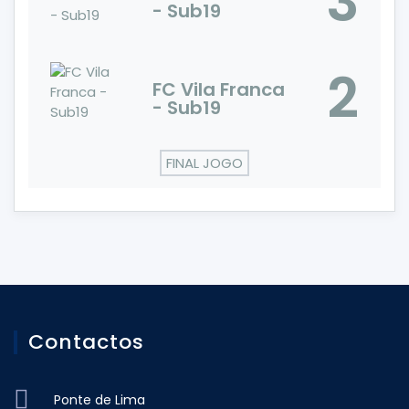
3
- Sub19
2
FC Vila Franca
- Sub19
FINAL JOGO
Contactos
Ponte de Lima