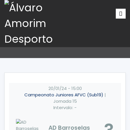
20/01/24
-
15:00
Campeonato Juniores AFVC (Sub19)
|
Jornada 15
Intervalo: -
AD Barroselas