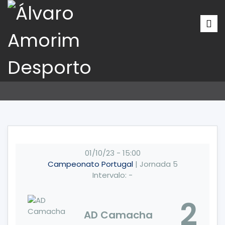
01/10/23
-
15:00
Campeonato Portugal
| Jornada 5
Intervalo: -
2
AD Camacha