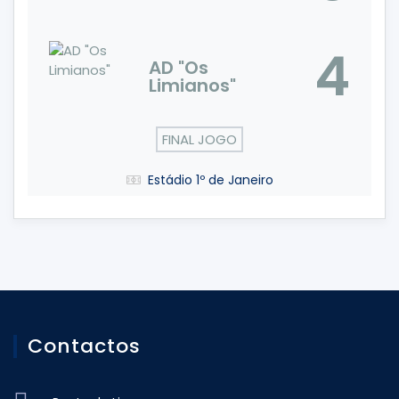
4
AD "Os
Limianos"
FINAL JOGO
Estádio 1º de Janeiro
Contactos