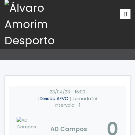
23/04/23
-
16:00
I Divisão AFVC
| Jornada 29
Intervalo: -1
0
AD Campos