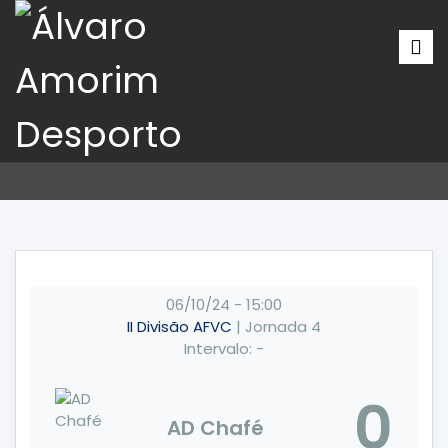
06/10/24
-
15:00
II Divisão AFVC
| Jornada 4
Intervalo: -
0
AD Chafé