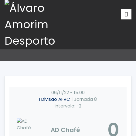
06/11/22
-
15:00
I Divisão AFVC
| Jornada 8
Intervalo: -2
0
AD Chafé