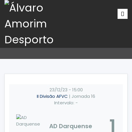
23/12/23
-
15:00
II Divisão AFVC
| Jornada 16
Intervalo: -
1
AD Darquense