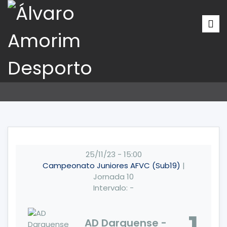
25/11/23
-
15:00
Campeonato Juniores AFVC (Sub19)
|
Jornada 10
Intervalo: -
AD Darquense -