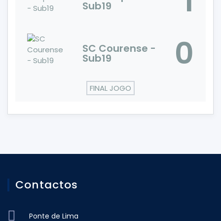
1
Sub19
0
SC Courense -
Sub19
FINAL JOGO
Contactos
Ponte de Lima