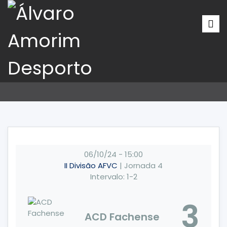
06/10/24
-
15:00
II Divisão AFVC
| Jornada 4
Intervalo: 1-2
3
ACD Fachense