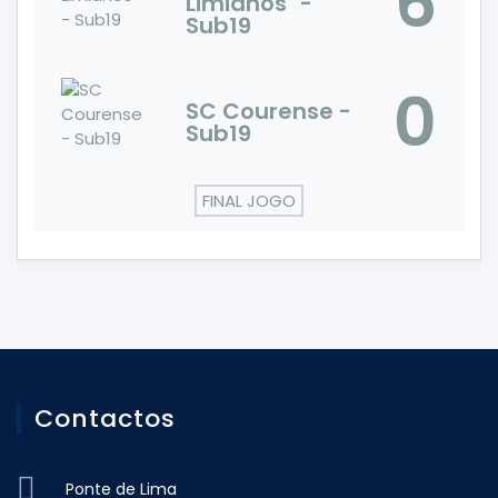
6
Limianos" -
Sub19
0
SC Courense -
Sub19
FINAL JOGO
Contactos
Ponte de Lima