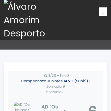
18/11/23
-
15:00
Campeonato Juniores AFVC (Sub19)
|
Jornada 9
Intervalo: -
AD "Os