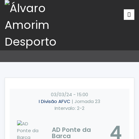
03/03/24
-
15:00
I Divisão AFVC
| Jornada 23
Intervalo: 2-2
4
AD Ponte da
Barca