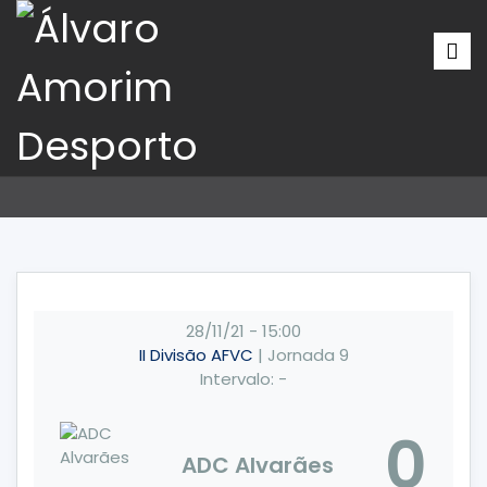
28/11/21
-
15:00
II Divisão AFVC
| Jornada 9
Intervalo: -
0
ADC Alvarães