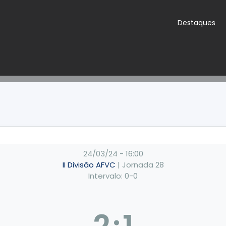
Destaques
24/03/24
-
16:00
II Divisão AFVC
| Jornada 28
Intervalo: 0-0