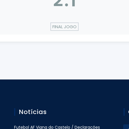
2
:
1
FINAL JOGO
Notícias
Futebol AF Viana do Castelo / Declarações