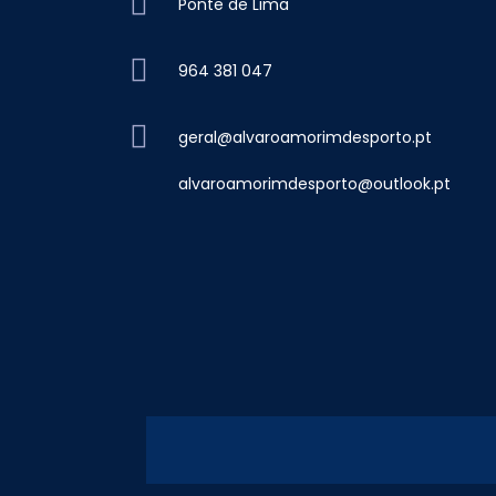
Ponte de Lima
964 381 047
geral@alvaroamorimdesporto.pt
alvaroamorimdesporto@outlook.pt