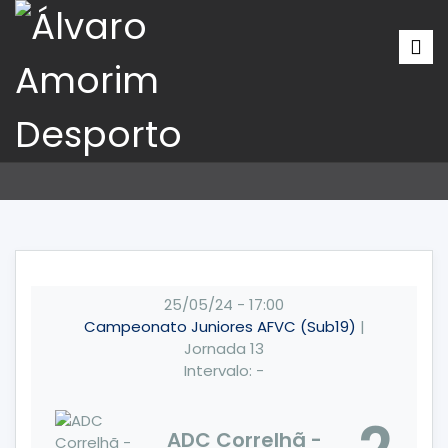
25/05/24
-
17:00
Campeonato Juniores AFVC (Sub19)
|
Jornada 13
Intervalo: -
ADC Correlhã -