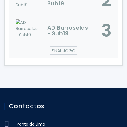
2
Sub19
3
AD Barroselas
- Sub19
FINAL JOGO
Contactos
Ponte de Lima