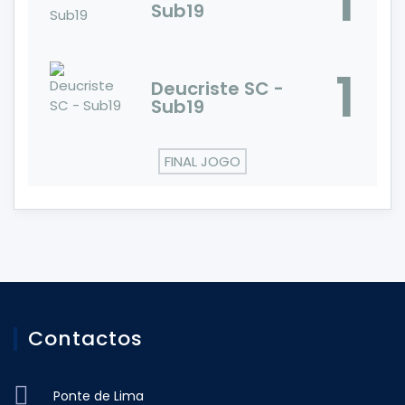
1
Sub19
1
Deucriste SC -
Sub19
FINAL JOGO
Contactos
Ponte de Lima