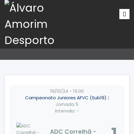
19/10/24
-
15:00
Campeonato Juniores AFVC (Sub19)
|
Jornada 5
Intervalo: -
ADC Correlhã -