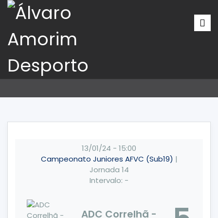
13/01/24
-
15:00
Campeonato Juniores AFVC (Sub19)
|
Jornada 14
Intervalo: -
ADC Correlhã -