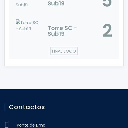
5
Sub19
2
Torre SC -
Sub19
FINAL JOGO
Contactos
Ponte de Lima