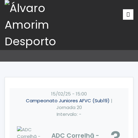
15/02/25
-
15:00
Campeonato Juniores AFVC (Sub19)
|
Jornada 20
Intervalo: -
ADC Correlhã -