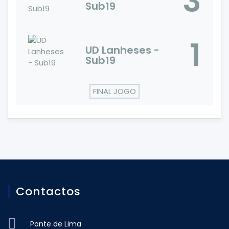
3
Sub19
1
UD Lanheses -
Sub19
FINAL JOGO
Contactos
Ponte de Lima