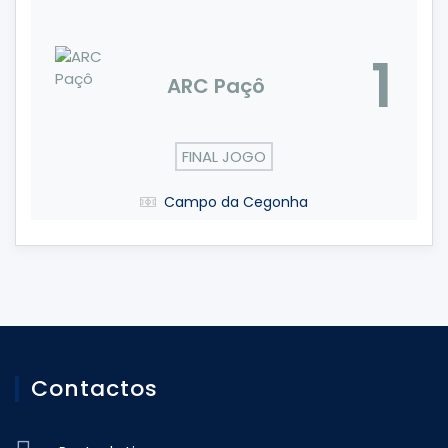
1
ARC Paçô
FINAL JOGO
Campo da Cegonha
Contactos