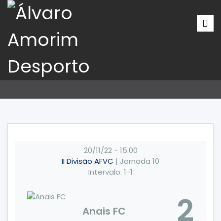
20/11/22
-
15:00
II Divisão AFVC
| Jornada 10
Intervalo: 1-1
2
Anais FC