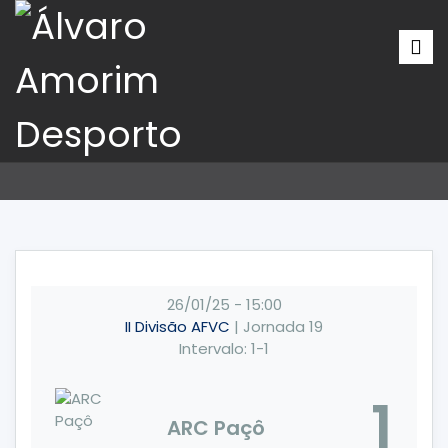
26/01/25
-
15:00
II Divisão AFVC
| Jornada 19
Intervalo: 1-1
1
ARC Paçô