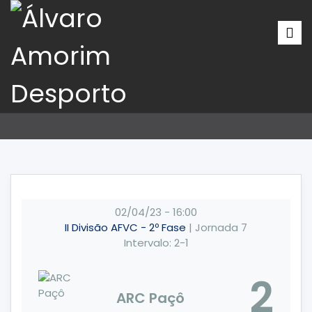
02/04/23
-
16:00
II Divisão AFVC - 2º Fase
| Jornada 7
Intervalo: 2-1
2
ARC Paçô