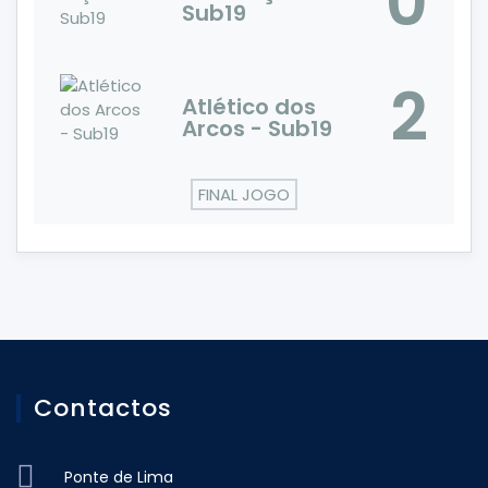
0
Sub19
2
Atlético dos
Arcos - Sub19
FINAL JOGO
Contactos
Ponte de Lima