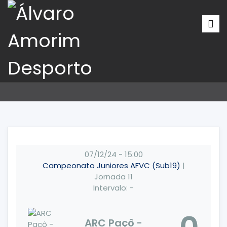
07/12/24
-
15:00
Campeonato Juniores AFVC (Sub19)
|
Jornada 11
Intervalo: -
ARC Paçô -