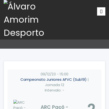
09/12/23
-
15:00
Campeonato Juniores AFVC (Sub19)
|
Jornada 12
Intervalo: -
ARC Paçô -