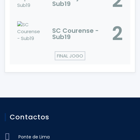
2
Sub19
2
SC Courense -
Sub19
FINAL JOGO
Contactos
Ponte de Lima