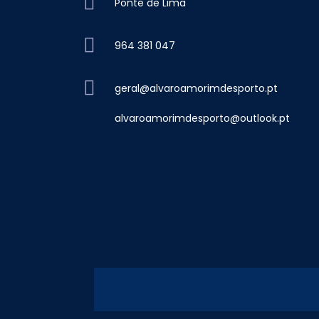
Ponte de Lima
964 381 047
geral@alvaroamorimdesporto.pt
alvaroamorimdesporto@outlook.pt