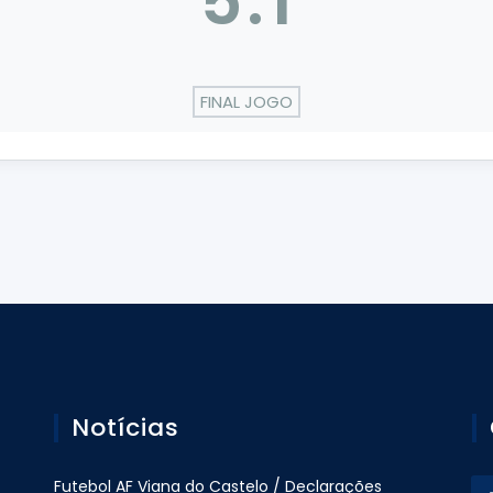
5
:
1
FINAL JOGO
Notícias
Futebol AF Viana do Castelo / Declarações