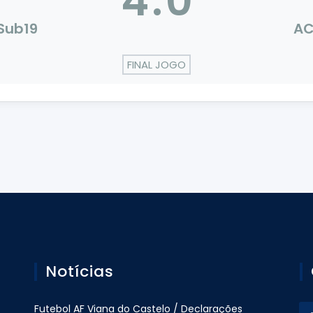
4
:
0
 Sub19
AC
FINAL JOGO
Notícias
Futebol AF Viana do Castelo / Declarações