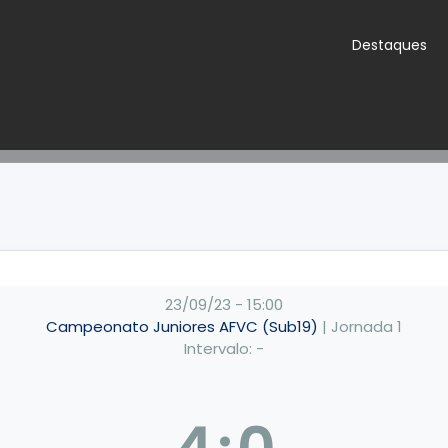
Destaques
23/09/23
-
15:00
Campeonato Juniores AFVC (Sub19)
| Jornada 1
Intervalo: -