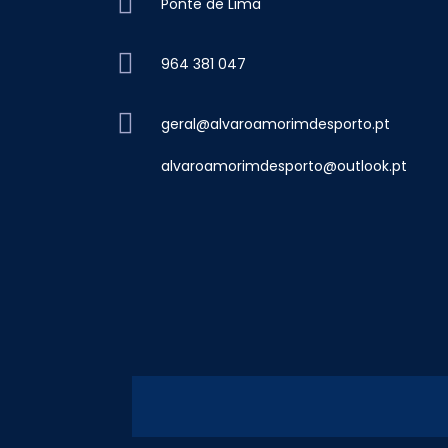
Ponte de Lima
964 381 047
geral@alvaroamorimdesporto.pt
alvaroamorimdesporto@outlook.pt