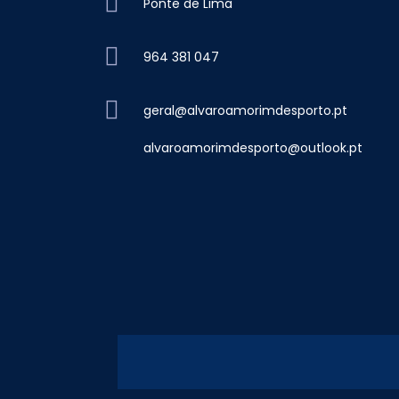
Ponte de Lima
964 381 047
geral@alvaroamorimdesporto.pt
alvaroamorimdesporto@outlook.pt