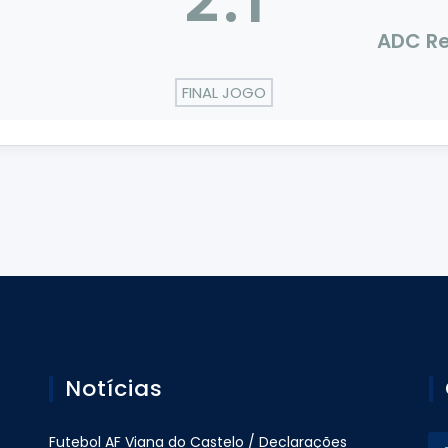
2
:
1
ADC Re
FINAL JOGO
Notícias
Futebol AF Viana do Castelo / Declarações