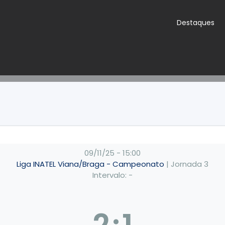
Destaques
09/11/25
-
15:00
Liga INATEL Viana/Braga - Campeonato
| Jornada 3
Intervalo: -