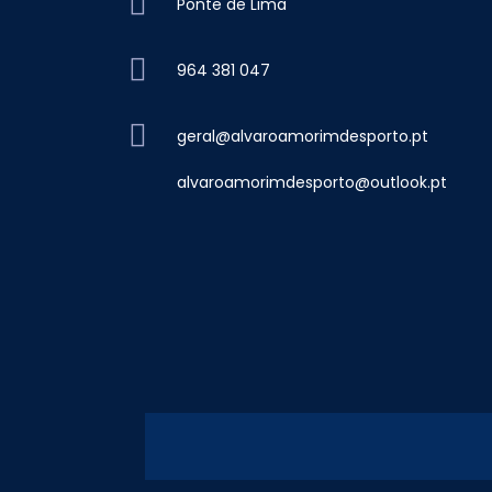
Ponte de Lima
964 381 047
geral@alvaroamorimdesporto.pt
alvaroamorimdesporto@outlook.pt