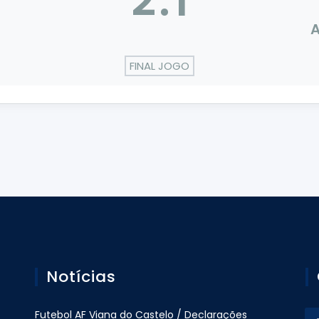
2
:
1
A
FINAL JOGO
Notícias
Futebol AF Viana do Castelo / Declarações