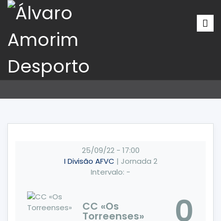
25/09/22
-
17:00
I Divisão AFVC
| Jornada 2
Intervalo: -
0
CC «Os
Torreenses»