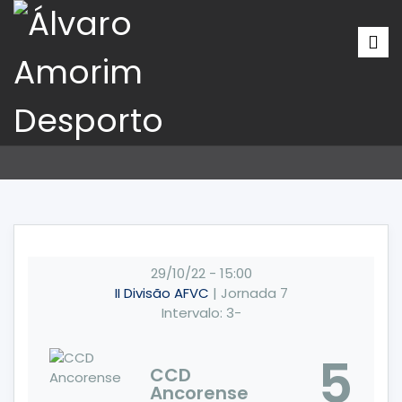
29/10/22
-
15:00
II Divisão AFVC
| Jornada 7
Intervalo: 3-
5
CCD
Ancorense