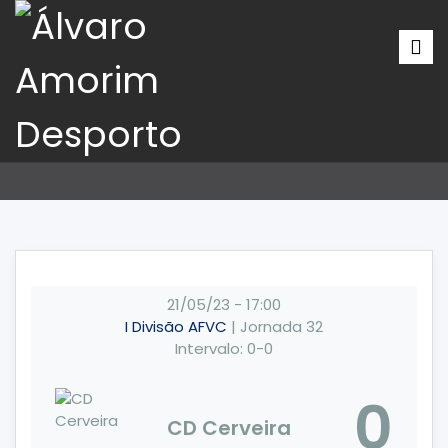
21/05/23
-
17:00
I Divisão AFVC
| Jornada 32
Intervalo: 0-0
0
CD Cerveira