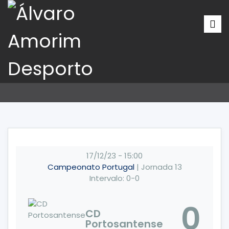
17/12/23
-
15:00
Campeonato Portugal
| Jornada 13
Intervalo: 0-0
0
CD
Portosantense