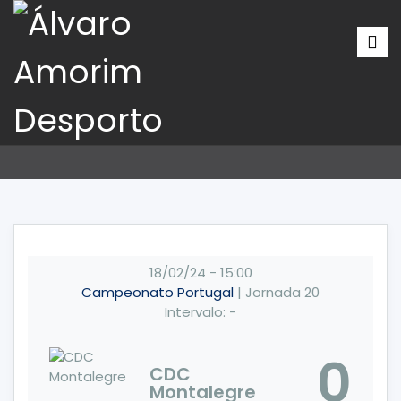
18/02/24
-
15:00
Campeonato Portugal
| Jornada 20
Intervalo: -
0
CDC
Montalegre