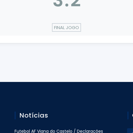
3
:
2
FINAL JOGO
Notícias
Futebol AF Viana do Castelo / Declarações