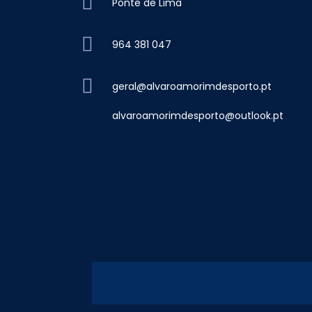
Ponte de Lima
964 381 047
geral@alvaroamorimdesporto.pt
alvaroamorimdesporto@outlook.pt