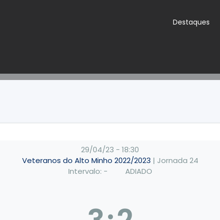
Destaques
29/04/23
-
18:30
Veteranos do Alto Minho 2022/2023
| Jornada 24
Intervalo: -
ADIADO