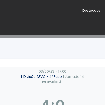
Destaques
03/06/23
-
17:00
II Divisão AFVC - 2º Fase
| Jornada 14
Intervalo: 3-