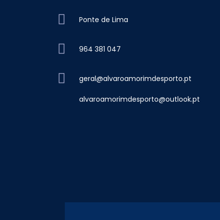
Ponte de Lima
964 381 047
geral@alvaroamorimdesporto.pt
alvaroamorimdesporto@outlook.pt